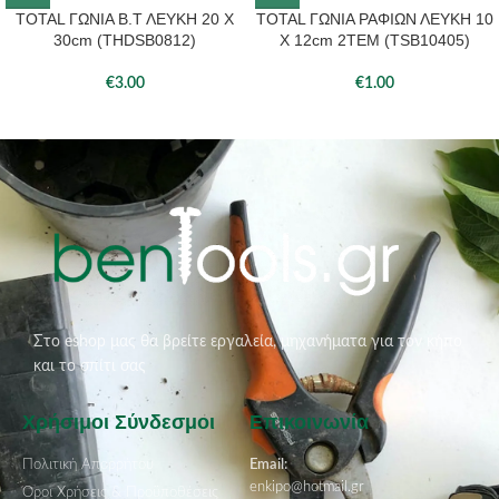
TOTAL ΓΩΝΙΑ Β.Τ ΛΕΥΚΗ 20 Χ
TOTAL ΓΩΝΙΑ ΡΑΦΙΩΝ ΛΕΥΚΗ 10
30cm (THDSB0812)
Χ 12cm 2ΤΕΜ (TSB10405)
€
3.00
€
1.00
Στο eshop μας θα βρείτε εργαλεία, μηχανήματα για τον κήπο
και το σπίτι σας
Χρήσιμοι Σύνδεσμοι
Επικοινωνία
Πολιτική Απορρήτου
Email:
enkipo@hotmail.gr
Όροι Χρήσεις & Προϋποθέσεις