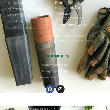
Πολιτική Απορρήτου
Email:
enkipo@hotmail.gr
Όροι Χρήσεις & Προϋποθέσεις
Τηλέφωνο:
Τρόποι Πληρωμής
+30 2321 055 557
Τρόποι Αποστολής
Ωράριο Επικοινωνίας:
09:00 -
Πολιτική Επιστροφών
15:00
Διεύθυνση:
Κων.Καραμανλή 54
(Πρώην Μεραρχίας), Σέρρες 62
125
Πληροφορίες
Ο Λογαριασμός μου
Οι Παραγγελίες μου
Αγαπημένα Προϊόντα
© Copyright BenTools.gr 2024. All Rights
Supported By Stefanos Missin