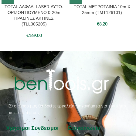
TOTAL ΑΛΦΑΔΙ LASER ΑΥΤΟ-
TOTAL ΜΕΤΡΟΤΑΙΝΙΑ 10m X
ΟΡΙΖΟΝΤΙΟΥΜΕΝΟ 0-20m
25mm (TMT126101)
ΠΡΑΣΙΝΕΣ ΑΚΤΙΝΕΣ
(TLL305205)
€
8.20
€
169.00
Στο eshop μας θα βρείτε εργαλεία, μηχανήματα για τον κήπο
και το σπίτι σας
Χρήσιμοι Σύνδεσμοι
Επικοινωνία