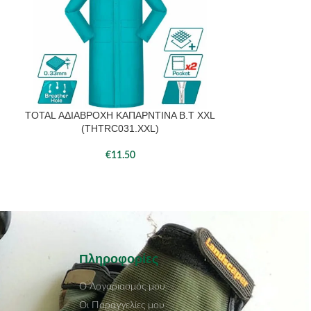
TOTAL ΑΔΙΑΒΡΟΧΗ ΚΑΠΑΡΝΤΙΝΑ Β.Τ XXL
TOTAL ΑΔΙΑΒ
(THTRC031.XXL)
(T
€
11.50
Πληροφορίες
Ο Λογαριασμός μου
Οι Παραγγελίες μου