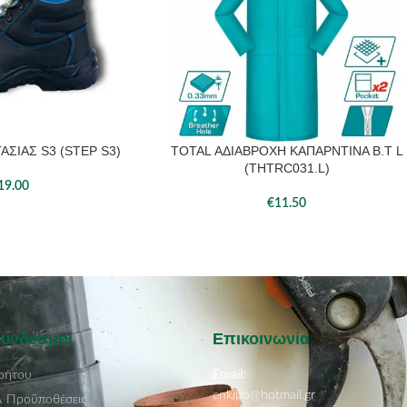
ΑΣΙΑΣ S3 (STEP S3)
TOTAL ΑΔΙΑΒΡΟΧΗ ΚΑΠΑΡΝΤΙΝΑ Β.Τ L
(THTRC031.L)
19.00
€
11.50
Σύνδεσμοι
Επικοινωνία
ρήτου
Email:
enkipo@hotmail.gr
& Προϋποθέσεις