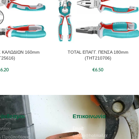
Σ ΚΑΛΩΔΙΩΝ 160mm
TOTAL ΕΠΑΓΓ. ΠΕΝΣΑ 180mm
ΆΘΙ
ΠΡΟΣΘΉΚΗ ΣΤΟ ΚΑΛΆΘΙ
T25616)
(THT210706)
€
6.20
€
6.50
Σύνδεσμοι
Επικοινωνία
ρήτου
Email:
enkipo@hotmail.gr
& Προϋποθέσεις