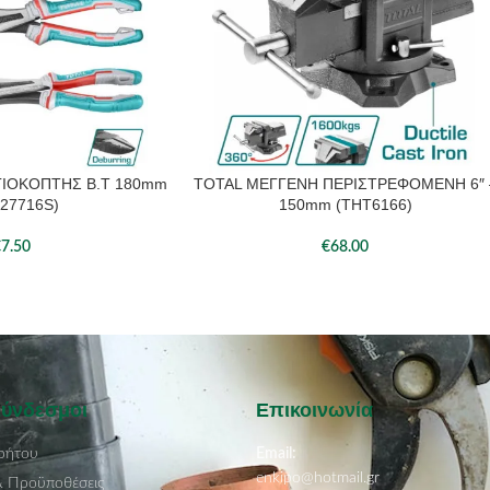
ΓΙΟΚΟΠΤΗΣ Β.Τ 180mm
TOTAL ΜΕΓΓΕΝΗ ΠΕΡΙΣΤΡΕΦΟΜΕΝΗ 6″ 
27716S)
150mm (THT6166)
€
7.50
€
68.00
Σύνδεσμοι
Επικοινωνία
ρήτου
Email:
enkipo@hotmail.gr
& Προϋποθέσεις