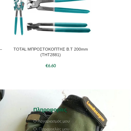
–
TOTAL ΜΠΡΟΣΤΟΚΟΠΤΗΣ Β.Τ 200mm
TOTAL ΣΕΤ Ε
(THT2881)
(
€
6.60
Πληροφορίες
Ο Λογαριασμός μου
Οι Παραγγελίες μου