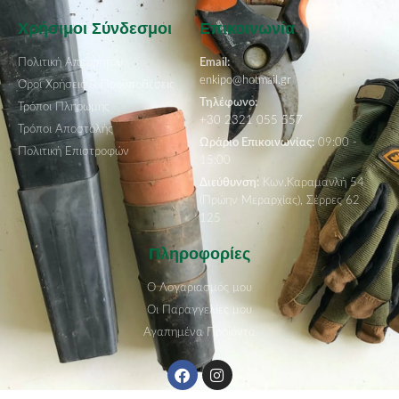
Χρήσιμοι Σύνδεσμοι
Επικοινωνία
Πολιτική Απορρήτου
Email:
enkipo@hotmail.gr
Όροι Χρήσεις & Προϋποθέσεις
Τηλέφωνο:
Τρόποι Πληρωμής
+30 2321 055 557
Τρόποι Αποστολής
Ωράριο Επικοινωνίας:
09:00 -
Πολιτική Επιστροφών
15:00
Διεύθυνση:
Κων.Καραμανλή 54
(Πρώην Μεραρχίας), Σέρρες 62
125
Πληροφορίες
Ο Λογαριασμός μου
Οι Παραγγελίες μου
Αγαπημένα Προϊόντα