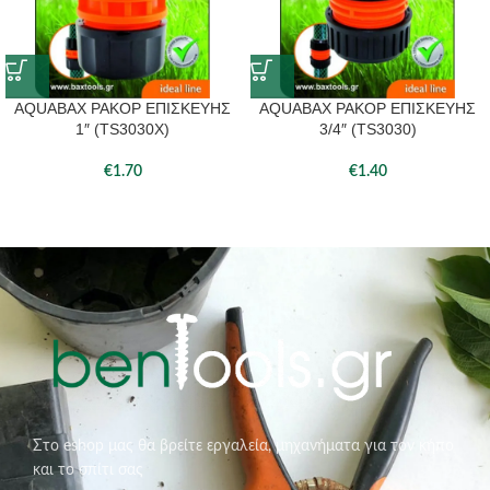
AQUABAX ΡΑΚΟΡ ΕΠΙΣΚΕΥΗΣ
AQUABAX ΡΑΚΟΡ ΕΠΙΣΚΕΥΗΣ
1″ (TS3030X)
3/4″ (TS3030)
€
1.70
€
1.40
Στο eshop μας θα βρείτε εργαλεία, μηχανήματα για τον κήπο
και το σπίτι σας