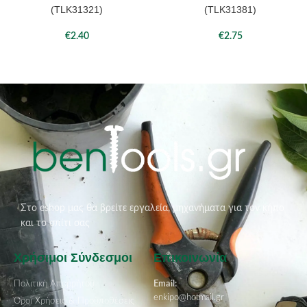
(TLK31321)
(TLK31381)
€
2.40
€
2.75
Στο eshop μας θα βρείτε εργαλεία, μηχανήματα για τον κήπο
και το σπίτι σας
Χρήσιμοι Σύνδεσμοι
Επικοινωνία
Πολιτική Απορρήτου
Email:
enkipo@hotmail.gr
Όροι Χρήσεις & Προϋποθέσεις