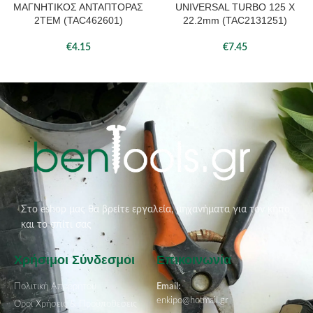
ΜΑΓΝΗΤΙΚΟΣ ΑΝΤΑΠΤΟΡΑΣ
UNIVERSAL TURBO 125 Χ
2ΤΕΜ (TAC462601)
22.2mm (TAC2131251)
€
4.15
€
7.45
Στο eshop μας θα βρείτε εργαλεία, μηχανήματα για τον κήπο
και το σπίτι σας
Χρήσιμοι Σύνδεσμοι
Επικοινωνία
Πολιτική Απορρήτου
Email:
enkipo@hotmail.gr
Όροι Χρήσεις & Προϋποθέσεις