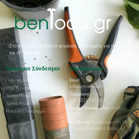
Στο eshop μας θα βρείτε εργαλεία, μηχανήματα για τον κήπο
και το σπίτι σας
Χρήσιμοι Σύνδεσμοι
Επικοινωνία
Πολιτική Απορρήτου
Email:
enkipo@hotmail.gr
Όροι Χρήσεις & Προϋποθέσεις
Τηλέφωνο:
Τρόποι Πληρωμής
+30 2321 055 557
Τρόποι Αποστολής
Ωράριο Επικοινωνίας:
09:00 -
Πολιτική Επιστροφών
15:00
Διεύθυνση:
Κων.Καραμανλή 54
(Πρώην Μεραρχίας), Σέρρες 62
125