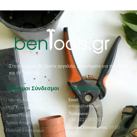
Στο eshop μας θα βρείτε εργαλεία, μηχανήματα για τον κήπο
και το σπίτι σας
Χρήσιμοι Σύνδεσμοι
Επικοινωνία
Πολιτική Απορρήτου
Email:
enkipo@hotmail.gr
Όροι Χρήσεις & Προϋποθέσεις
Τηλέφωνο:
Τρόποι Πληρωμής
+30 2321 055 557
Τρόποι Αποστολής
Ωράριο Επικοινωνίας:
09:00 -
Πολιτική Επιστροφών
15:00