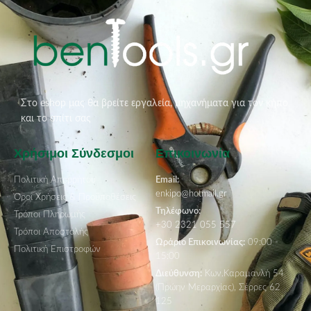
Στο eshop μας θα βρείτε εργαλεία, μηχανήματα για τον κήπο
και το σπίτι σας
Χρήσιμοι Σύνδεσμοι
Επικοινωνία
Πολιτική Απορρήτου
Email:
enkipo@hotmail.gr
Όροι Χρήσεις & Προϋποθέσεις
Τηλέφωνο:
Τρόποι Πληρωμής
+30 2321 055 557
Τρόποι Αποστολής
Ωράριο Επικοινωνίας:
09:00 -
Πολιτική Επιστροφών
15:00
Διεύθυνση:
Κων.Καραμανλή 54
(Πρώην Μεραρχίας), Σέρρες 62
125