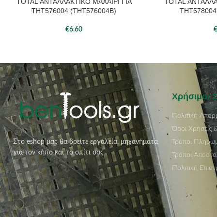
TOTAL ΑΝΤΑΛΛΑΚΤΙΚΟ ΜΑΧΑΙΡΙ ΓΙΑ
TOTAL ΑΝΤΑΛΛΑ
ΠΡΟΣΘΉΚΗ ΣΤΟ ΚΑΛΆΘΙ
ΠΡΟΣΘΉΚΗ ΣΤΟ ΚΑΛ
ΤΗΤ576004 (THT576004B)
ΤΗΤ578004
€
6.60
Χρήσιμοι 
Πολιτική Απορ
Όροι Χρήσεις 
Τρόποι Πληρω
Στο eshop μας θα βρείτε εργαλεία, μηχανήματα
για τον κήπο και το σπίτι σας
Τρόποι Αποστο
Πολιτική Επισ