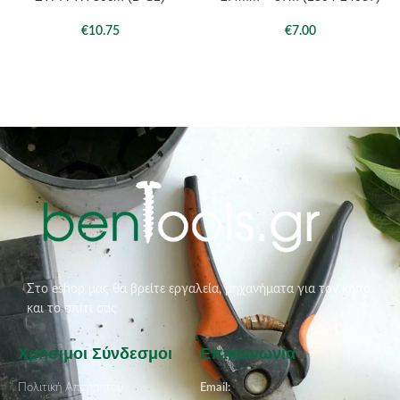
€
10.75
€
7.00
Στο eshop μας θα βρείτε εργαλεία, μηχανήματα για τον κήπο
και το σπίτι σας
Χρήσιμοι Σύνδεσμοι
Επικοινωνία
Πολιτική Απορρήτου
Email: