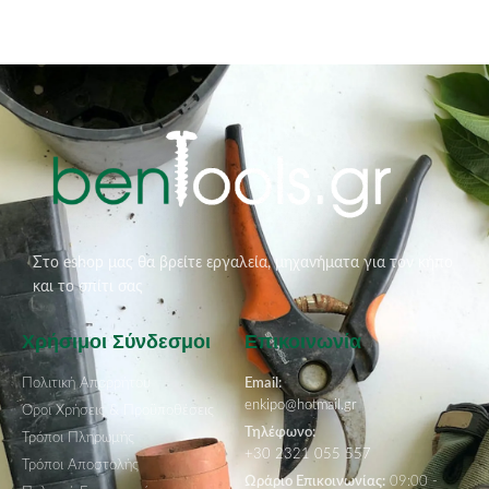
Στο eshop μας θα βρείτε εργαλεία, μηχανήματα για τον κήπο
και το σπίτι σας
Χρήσιμοι Σύνδεσμοι
Επικοινωνία
Πολιτική Απορρήτου
Email:
enkipo@hotmail.gr
Όροι Χρήσεις & Προϋποθέσεις
Τηλέφωνο:
Τρόποι Πληρωμής
+30 2321 055 557
Τρόποι Αποστολής
Ωράριο Επικοινωνίας:
09:00 -