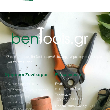
€
50.00
Στο eshop μας θα βρείτε εργαλεία, μηχανήματα για τον κήπο
και το σπίτι σας
Χρήσιμοι Σύνδεσμοι
Επικοινωνία
Πολιτική Απορρήτου
Email:
enkipo@hotmail.gr
Όροι Χρήσεις & Προϋποθέσεις
Τηλέφωνο:
Τρόποι Πληρωμής
+30 2321 055 557
Τρόποι Αποστολής
Ωράριο Επικοινωνίας:
09:00 -
Πολιτική Επιστροφών