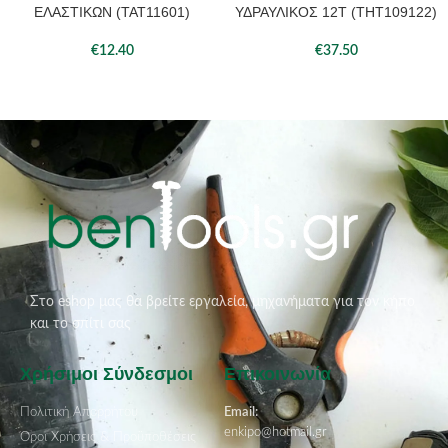
ΕΛΑΣΤΙΚΩΝ (TAT11601)
ΥΔΡΑΥΛΙΚΟΣ 12Τ (THT109122)
€
12.40
€
37.50
Στο eshop μας θα βρείτε εργαλεία, μηχανήματα για τον κήπο
και το σπίτι σας
Χρήσιμοι Σύνδεσμοι
Επικοινωνία
Πολιτική Απορρήτου
Email:
enkipo@hotmail.gr
Όροι Χρήσεις & Προϋποθέσεις