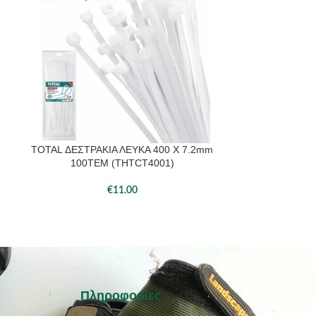
TOTAL ΔΕΣΤΡΑΚΙΑ ΛΕΥΚΑ 400 Χ 7.2mm
TOTAL ΔΕΣΤΡ
ΠΡΟΣΘΉΚΗ ΣΤΟ ΚΑΛΆΘΙ
ΠΡΟΣΘΉΚΗ ΣΤΟ 
100ΤΕΜ (THTCT4001)
100ΤΕ
€
11.00
Πληροφορίες