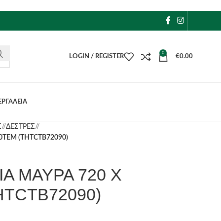
0
LOGIN / REGISTER
€
0.00
ΕΡΓΑΛΕΙΑ
Σ
/
ΔΕΣΤΡΕΣ
/
0ΤΕΜ (THTCTB72090)
Α ΜΑΥΡΑ 720 Χ
HTCTB72090)