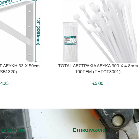
Τ ΛΕΥΚΗ 33 Χ 50cm
TOTAL ΔΕΣΤΡΑΚΙΑ ΛΕΥΚΑ 300 Χ 4.8mm
ΆΘΙ
ΠΡΟΣΘΉΚΗ ΣΤΟ ΚΑΛΆΘΙ
SB1320)
100ΤΕΜ (THTCT3001)
€
4.25
€
5.00
Σύνδεσμοι
Επικοινωνία