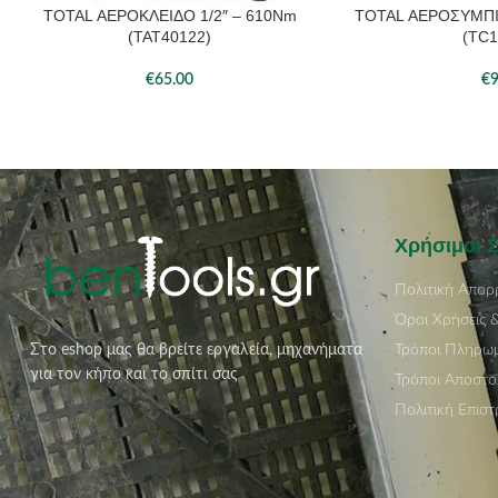
TOTAL ΑΕΡΟΚΛΕΙΔΟ 1/2″ – 610Nm
TOTAL ΑΕΡΟΣΥΜΠΙΕ
ΠΡΟΣΘΉΚΗ ΣΤΟ ΚΑΛΆΘΙ
ΠΡΟΣΘΉΚΗ ΣΤΟ ΚΑΛ
(TAT40122)
(TC1
€
65.00
€
9
Χρήσιμοι 
Πολιτική Απορ
Όροι Χρήσεις 
Τρόποι Πληρω
Στο eshop μας θα βρείτε εργαλεία, μηχανήματα
για τον κήπο και το σπίτι σας
Τρόποι Αποστο
Πολιτική Επισ