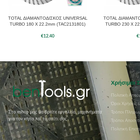
TOTAL ΔΙΑΜΑΝΤΟΔΙΣΚΟΣ UNIVERSAL
TOTAL ΔΙΑΜΑΝΤ
ΠΡΟΣΘΉΚΗ ΣΤΟ ΚΑΛΆΘΙ
ΠΡΟΣΘΉΚΗ ΣΤΟ ΚΑΛ
TURBO 180 Χ 22.2mm (TAC2131801)
TURBO 230 Χ 22
€
12.40
€
Χρήσιμοι 
Πολιτική Απορ
Όροι Χρήσεις 
Τρόποι Πληρω
Στο eshop μας θα βρείτε εργαλεία, μηχανήματα
για τον κήπο και το σπίτι σας
Τρόποι Αποστο
Πολιτική Επισ