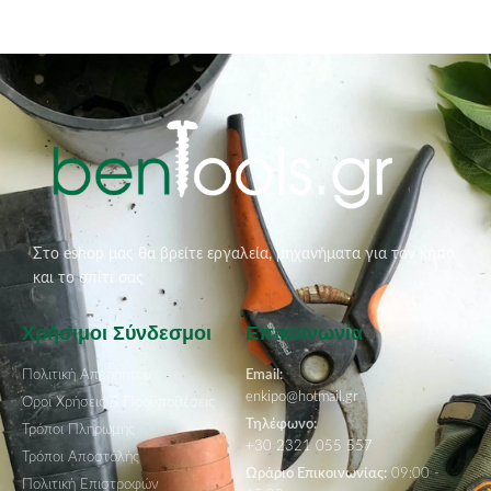
Στο eshop μας θα βρείτε εργαλεία, μηχανήματα για τον κήπο
και το σπίτι σας
Χρήσιμοι Σύνδεσμοι
Επικοινωνία
Πολιτική Απορρήτου
Email:
enkipo@hotmail.gr
Όροι Χρήσεις & Προϋποθέσεις
Τηλέφωνο:
Τρόποι Πληρωμής
+30 2321 055 557
Τρόποι Αποστολής
Ωράριο Επικοινωνίας:
09:00 -
Πολιτική Επιστροφών