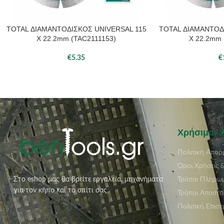
TOTAL ΔΙΑΜΑΝΤΟΔΙΣΚΟΣ UNIVERSAL 115
TOTAL ΔΙΑΜΑΝΤΟΔ
ΠΡΟΣΘΉΚΗ ΣΤΟ ΚΑΛΆΘΙ
ΠΡΟΣΘΉΚΗ ΣΤΟ ΚΑΛ
Χ 22.2mm (TAC2111153)
Χ 22.2mm 
€
5.35
€
Χρήσιμοι 
Πολιτική Απορ
Όροι Χρήσεις 
Τρόποι Πληρω
Στο eshop μας θα βρείτε εργαλεία, μηχανήματα
για τον κήπο και το σπίτι σας
Τρόποι Αποστο
Πολιτική Επισ