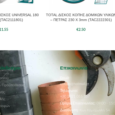
ΙΣΚΟΣ UNIVERSAL 180
TOTAL ΔΙΣΚΟΣ ΚΟΠΗΣ ΔΟΜΙΚΩΝ ΥΛΙΚΩ
ΆΘΙ
ΠΡΟΣΘΉΚΗ ΣΤΟ ΚΑΛΆΘΙ
(TAC2111801)
– ΠΕΤΡΑΣ 230 Χ 3mm (TAC2222301)
11.55
€
2.50
Σύνδεσμοι
Επικοινωνία
ρήτου
Email:
enkipo@hotmail.gr
& Προϋποθέσεις
Τηλέφωνο:
μής
+30 2321 055 557
λής
Ωράριο Επικοινωνίας:
09:00 - 15:
τροφών
Διεύθυνση:
Κων.Καραμανλή 54