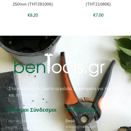
250mm (THT281006)
(THT210806)
€
8.20
€
7.00
Στο eshop μας θα βρείτε εργαλεία, μηχανήματα για τον κήπο
και το σπίτι σας
Χρήσιμοι Σύνδεσμοι
Επικοινωνία
Πολιτική Απορρήτου
Email:
enkipo@hotmail.gr
Όροι Χρήσεις & Προϋποθέσεις