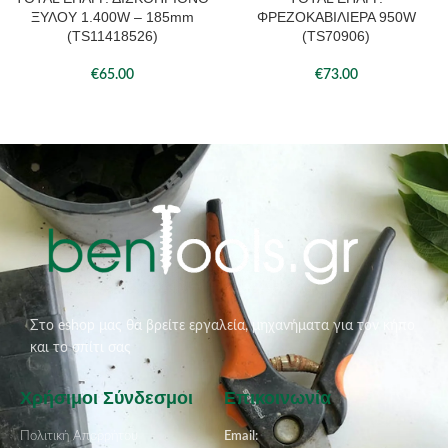
ΞΥΛΟΥ 1.400W – 185mm
ΦΡΕΖΟΚΑΒΙΛΙΕΡΑ 950W
(TS11418526)
(TS70906)
€
65.00
€
73.00
Στο eshop μας θα βρείτε εργαλεία, μηχανήματα για τον κήπο
και το σπίτι σας
Χρήσιμοι Σύνδεσμοι
Επικοινωνία
Πολιτική Απορρήτου
Email: