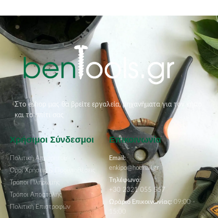
Στο eshop μας θα βρείτε εργαλεία, μηχανήματα για τον κήπο
και το σπίτι σας
Χρήσιμοι Σύνδεσμοι
Επικοινωνία
Πολιτική Απορρήτου
Email:
enkipo@hotmail.gr
Όροι Χρήσεις & Προϋποθέσεις
Τηλέφωνο:
Τρόποι Πληρωμής
+30 2321 055 557
Τρόποι Αποστολής
Ωράριο Επικοινωνίας:
09:00 -
Πολιτική Επιστροφών
15:00