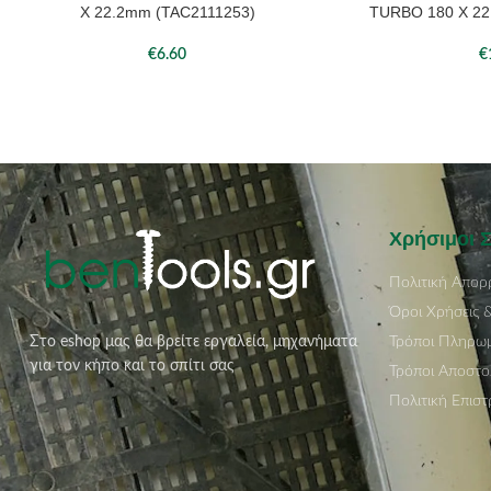
Χ 22.2mm (TAC2111253)
TURBO 180 Χ 22
€
6.60
€
Χρήσιμοι 
Πολιτική Απορ
Όροι Χρήσεις 
Τρόποι Πληρω
Στο eshop μας θα βρείτε εργαλεία, μηχανήματα
για τον κήπο και το σπίτι σας
Τρόποι Αποστο
Πολιτική Επισ