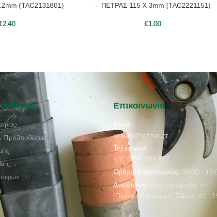
.2mm (TAC2131801)
– ΠΕΤΡΑΣ 115 Χ 3mm (TAC2221151)
12.40
€
1.00
Σύνδεσμοι
Επικοινωνία
ρήτου
Email:
enkipo@hotmail.gr
& Προϋποθέσεις
Τηλέφωνο:
μής
+30 2321 055 557
λής
Ωράριο Επικοινωνίας:
09:00 - 15:
τροφών
Διεύθυνση:
Κων.Καραμανλή 54
(Πρώην Μεραρχίας), Σέρρες 62 12