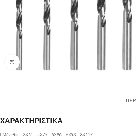
Click to enlarge
ΠΕΡ
ΧΑΡΑΚΤΗΡΙΣΤΙΚΑ
| Μέγεθος : 3X61，4X75，5X86，6X93，8X117