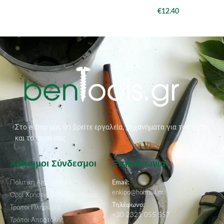
€
12.40
Στο eshop μας θα βρείτε εργαλεία, μηχανήματα για τον κήπο
και το σπίτι σας
Χρήσιμοι Σύνδεσμοι
Επικοινωνία
Πολιτική Απορρήτου
Email:
enkipo@hotmail.gr
Όροι Χρήσεις & Προϋποθέσεις
Τηλέφωνο:
Τρόποι Πληρωμής
+30 2321 055 557
Τρόποι Αποστολής