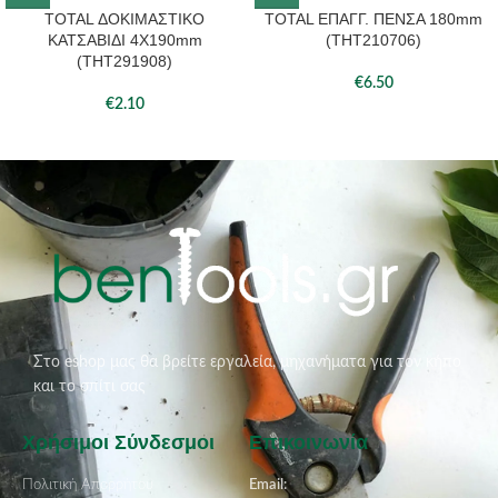
TOTAL ΔΟΚΙΜΑΣΤΙΚΟ
TOTAL ΕΠΑΓΓ. ΠΕΝΣΑ 180mm
ΚΑΤΣΑΒΙΔΙ 4X190mm
(THT210706)
(THT291908)
€
6.50
€
2.10
Στο eshop μας θα βρείτε εργαλεία, μηχανήματα για τον κήπο
και το σπίτι σας
Χρήσιμοι Σύνδεσμοι
Επικοινωνία
Πολιτική Απορρήτου
Email: