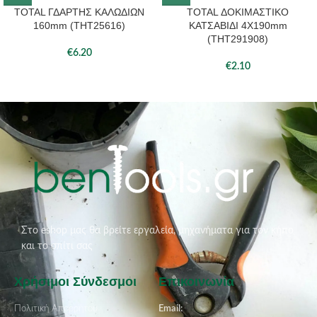
TOTAL ΓΔΑΡΤΗΣ ΚΑΛΩΔΙΩΝ
TOTAL ΔΟΚΙΜΑΣΤΙΚΟ
160mm (THT25616)
ΚΑΤΣΑΒΙΔΙ 4X190mm
(THT291908)
€
6.20
€
2.10
Στο eshop μας θα βρείτε εργαλεία, μηχανήματα για τον κήπο
και το σπίτι σας
Χρήσιμοι Σύνδεσμοι
Επικοινωνία
Πολιτική Απορρήτου
Email: