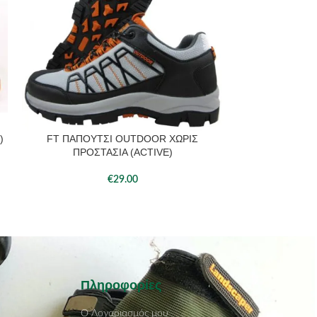
)
FT ΠΑΠΟΥΤΣΙ OUTDOOR ΧΩΡΙΣ
TOTAL ΑΔΙΑΒΡ
ΠΡΟΣΘΉΚΗ ΣΤΟ ΚΑΛΆΘΙ
ΠΡΟΣΘΉΚΗ ΣΤΟ 
ΠΡΟΣΤΑΣΙΑ (ACTIVE)
(T
€
29.00
Πληροφορίες
Ο Λογαριασμός μου