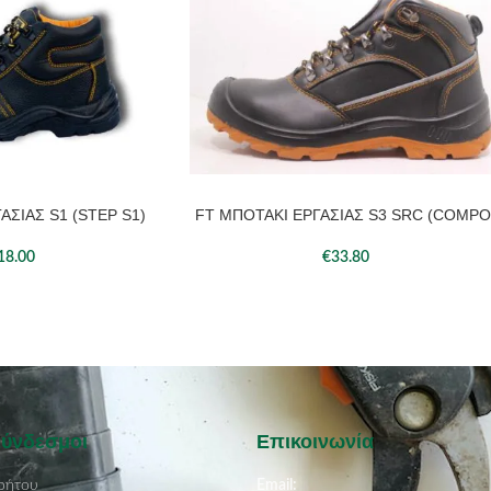
ΑΣΙΑΣ S1 (STEP S1)
FT ΜΠΟΤΑΚΙ ΕΡΓΑΣΙΑΣ S3 SRC (COMPO
ΆΘΙ
ΠΡΟΣΘΉΚΗ ΣΤΟ ΚΑΛΆΘΙ
18.00
€
33.80
Σύνδεσμοι
Επικοινωνία
ρήτου
Email: