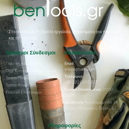
Στο eshop μας θα βρείτε εργαλεία, μηχανήματα για τον κήπο
και το σπίτι σας
Χρήσιμοι Σύνδεσμοι
Επικοινωνία
Πολιτική Απορρήτου
Email:
enkipo@hotmail.gr
Όροι Χρήσεις & Προϋποθέσεις
Τηλέφωνο:
Τρόποι Πληρωμής
+30 2321 055 557
Τρόποι Αποστολής
Ωράριο Επικοινωνίας:
09:00 -
Πολιτική Επιστροφών
15:00
Διεύθυνση:
Κων.Καραμανλή 54
(Πρώην Μεραρχίας), Σέρρες 62
125
Πληροφορίες