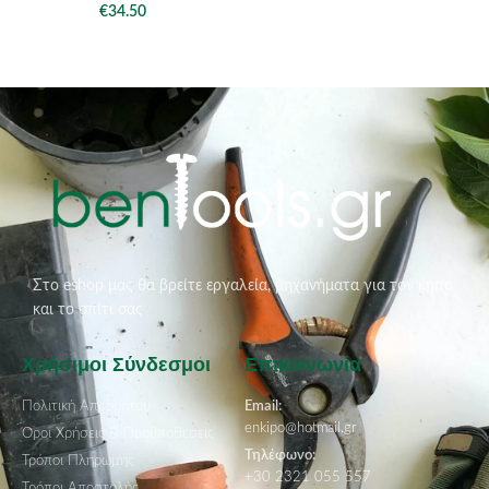
€
34.50
Στο eshop μας θα βρείτε εργαλεία, μηχανήματα για τον κήπο
και το σπίτι σας
Χρήσιμοι Σύνδεσμοι
Επικοινωνία
Πολιτική Απορρήτου
Email:
enkipo@hotmail.gr
Όροι Χρήσεις & Προϋποθέσεις
Τηλέφωνο:
Τρόποι Πληρωμής
+30 2321 055 557
Τρόποι Αποστολής